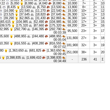
00:00:08
|
1,085
1,735|
870|
1,735|
3,8
00:00:11
|
1,810
2,900|
1,450|
2,900|
5,3
00:00:16
|
3,025
4,840|
2,420|
4,840|
7,3
00:00:22
|
5,050
8,080|
4,040|
8,080|
10,
00:00:31
|
8,435
13,500|
6,750|
13,500|
13,
00:00:42
|
14,090
22,540|
11,270|
22,540|
19,
00:00:59
|
23,525
37,645|
18,820|
37,645|
26,
00:01:22
|
39,290
62,865|
31,430|
62,865|
36,
00:01:53
|
65,615
104,985|
52,490|
104,985|
50,
00:02:37
|
109,575
175,320|
87,660|
175,320|
69,
|
182,995
292,790|
146,395|
292,790|
95,
00:03:39
|
305,600
488,955|
244,480|
488,955|
131,
00:05:04
|
510,350
816,555|
408,280|
816,555|
181,
00:07:02
|
852,280
1,363,650|
681,825|
1,363,650|
251,
00:09:45
|
2,124,275
3,398,835|
1,699,410|
3,398,835|
-
00:34:49