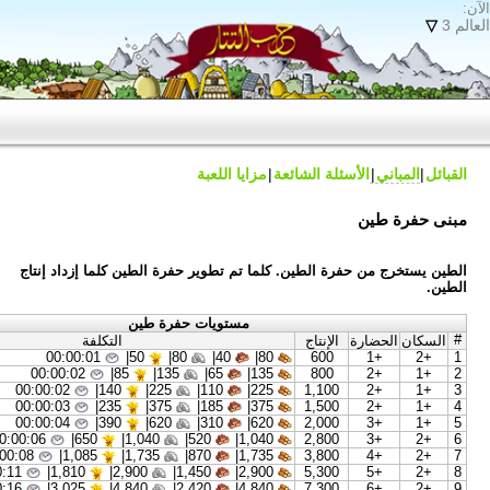
 الشائعة
مزايا اللعبة
لطين. كلما تم تطوير حفرة الطين كلما إزداد إنتاج
مستويات حفرة طين
نتاج
التكلفة
00:00:01
|
50
80|
40|
80|
60
00:00:02
|
85
135|
65|
135|
80
00:00:02
|
140
225|
110|
225|
1,1
00:00:03
|
235
375|
185|
375|
1,5
00:00:04
|
390
620|
310|
620|
2,0
00:00:06
|
650
1,040|
520|
1,040|
2,8